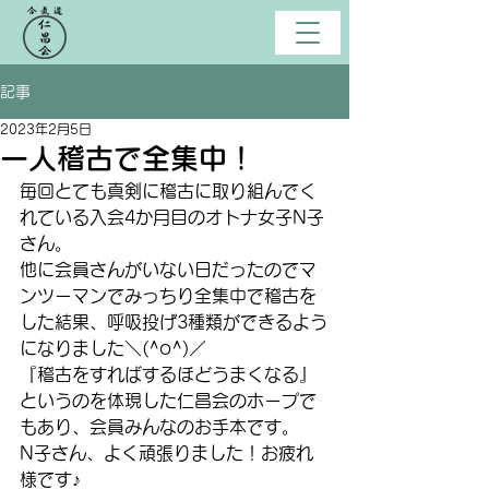
記事
2023年2月5日
一人稽古で全集中！
毎回とても真剣に稽古に取り組んでく
れている入会4か月目のオトナ女子N子
さん。
他に会員さんがいない日だったのでマ
ンツーマンでみっちり全集中で稽古を
した結果、呼吸投げ3種類ができるよう
になりました＼(^o^)／
『稽古をすればするほどうまくなる』
というのを体現した仁昌会のホープで
もあり、会員みんなのお手本です。
N子さん、よく頑張りました！お疲れ
様です♪