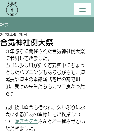
記事
2023年4月29日
合気神社例大祭
３年ぶりに開催された合気神社例大祭
に参列してきました。
当日は少し風が強くて式典中にちょっ
としたハプニングもありながらも、道
場長や道主の奉納演武を目の前で堪
能。受けの先生たちもカッコ良かった
です！
式典後は直会も行われ、久しぶりにお
会いする道友の皆様にもご挨拶しつ
つ、
港区合気会
さんとご一緒させてい
ただきました。