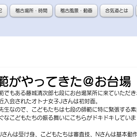
記
稽古場所・時間
稽古風景・動画
合気道とは
範がやってきた＠お台場
範でもある藤城清次郎七段にお台場某所に来ていただき
近入会されたオトナ女子Jさんは初対面。
先生なので、こどもたちは七段の師範に特に緊張する素
ぐなこどもたちの振る舞いにこちらがドキドキしていました
Jさんは受け身、こどもたちは審査技、Nさんは基本動