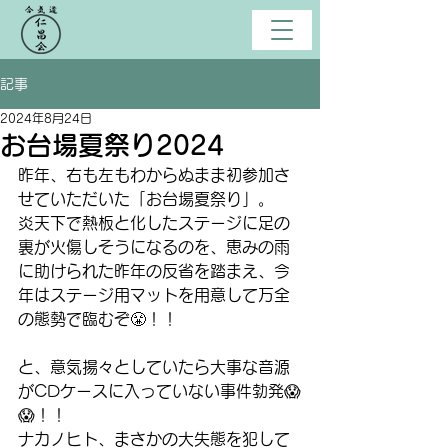
記事
2024年8月24日
お台場夏祭り2024
昨年、右も左もわからぬまま初参加さ
せていただいた「お台場夏祭り」。
炎天下で熱板と化したステージに足の
裏が火傷しそうになるのを、恵みの雨
に助けられた昨年の反省を踏まえ、今
年はステージ用マットを用意して万全
の態勢で臨むぞ😤！！
と、意気揚々としていたら大事な音源
がCDケースに入っていない事件勃発😱
😱！！
ナカノヒト、まさかの大失態を犯して