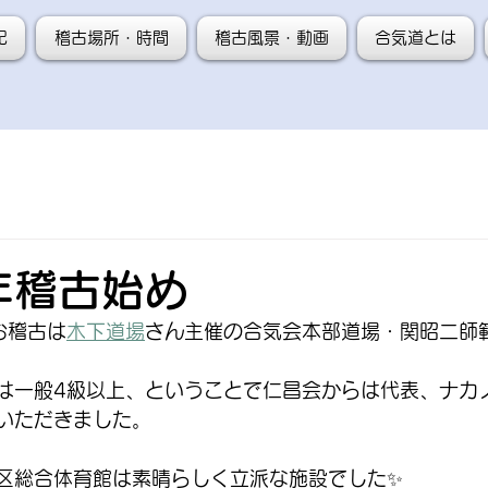
記
稽古場所・時間
稽古風景・動画
合気道とは
4年稽古始め
お稽古は
木下道場
さん主催の合気会本部道場・関昭二師
は一般4級以上、ということで仁昌会からは代表、ナカ
いただきました。
区総合体育館は素晴らしく立派な施設でした✨