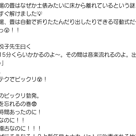
場の畳はなぜか土俵みたいに床から離れているという謎
すぐ解けました💡
場、畳は自動で折りたたんだり出したりできる可動式だ
っ😲！！
悦子先生曰く
15分くらいかかるのよ～。その間は音楽流れるのよ。
♪」
。
テクでビックリ😵！
のビックリ勃発。
を忘れるの巻😨
時間あったのに！
なのに！！
稽古なのに！！！