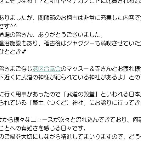
ぜにそうなる！？と新年早々ナカノヒトに叱責される始
ありましたが、関師範のお稽古は非常に充実した内容で
です^^
道場の皆さん、ありがとうございました。
温浴施設もあり、稽古後はジャグジーも満喫させていた
ひととき💕
皆さまご存じ
港区合気会
のマッスー＆寺さんとお疲れ様
下近くに武道の神様が祀られている神社があるよ』との
に行く用事があったので「武道の殿堂」といわれる日本
られている「築土（つくど）神社」にお詣りに行ってきま
明けから様々なニュースが次々と流れ込んできており、何
ことへの有難さを感じる日々です。
のご縁を大切にしながら精進してまいりますので、どう