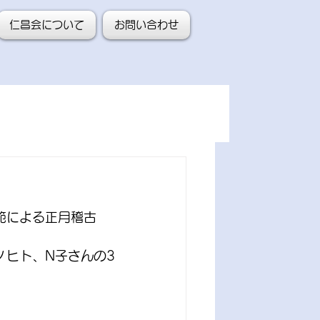
仁昌会について
お問い合わせ
範による正月稽古
ノヒト、N子さんの3