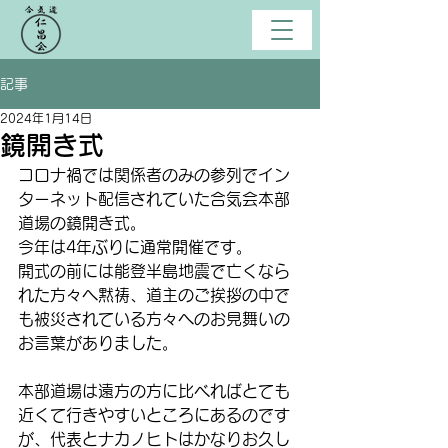
記事
2024年1月14日
鏡開き式
コロナ禍では関係者のみの参列でイン
ターネット配信されていた合気会本部
道場の鏡開き式。
今年は4年ぶりに通常開催です。
開式の前には能登半島地震で亡くなら
れた方々へ黙祷、道主のご挨拶の中で
も被災されている方々へのお見舞いの
お言葉がありました。
本部道場は遠方の方に比べればとても
近くて行きやすいところにあるのです
が、代表とナカノヒトはかなりお久し